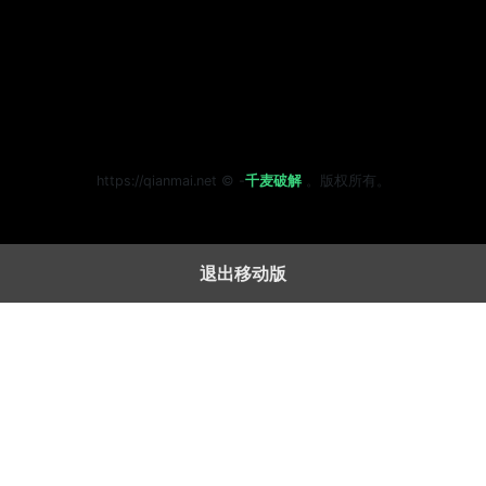
https://qianmai.net ©
-
千麦破解
。
版权所有。
退出移动版