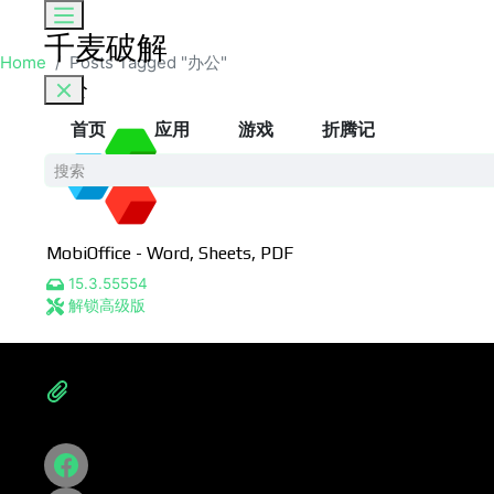
千麦破解
Skip to the content
Home
Posts Tagged "办公"
办公
首页
应用
游戏
折腾记
MobiOffice - Word, Sheets, PDF
15.3.55554
解锁高级版
应用
折腾记
游戏
隐私政策