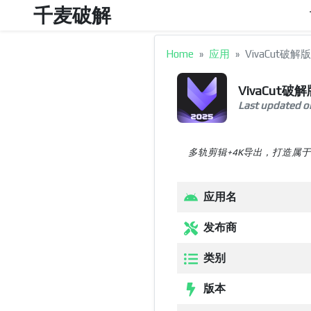
千麦破解
Skip to the content
Home
应用
VivaCut破解
VivaCut破
Last updated o
多轨剪辑+4K导出，打造属
应用名
发布商
类别
版本