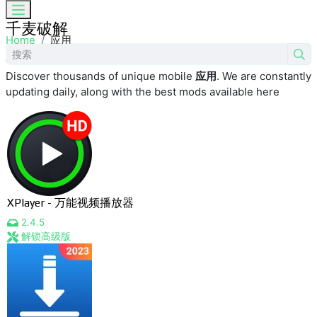
千麦破解
Skip to the content
Home
应用
应用
Discover thousands of unique mobile
应用
. We are constantly
updating daily, along with the best mods available here
XPlayer - 万能视频播放器
2.4.5
解锁高级版